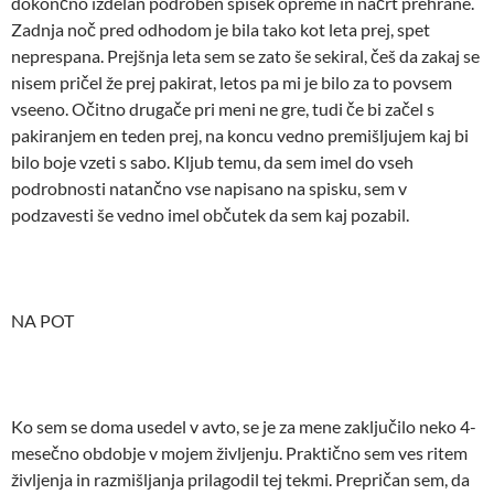
dokončno izdelan podroben spisek opreme in načrt prehrane.
Zadnja noč pred odhodom je bila tako kot leta prej, spet
neprespana. Prejšnja leta sem se zato še sekiral, češ da zakaj se
nisem pričel že prej pakirat, letos pa mi je bilo za to povsem
vseeno. Očitno drugače pri meni ne gre, tudi če bi začel s
pakiranjem en teden prej, na koncu vedno premišljujem kaj bi
bilo boje vzeti s sabo. Kljub temu, da sem imel do vseh
podrobnosti natančno vse napisano na spisku, sem v
podzavesti še vedno imel občutek da sem kaj pozabil.
NA POT
Ko sem se doma usedel v avto, se je za mene zaključilo neko 4-
mesečno obdobje v mojem življenju. Praktično sem ves ritem
življenja in razmišljanja prilagodil tej tekmi. Prepričan sem, da