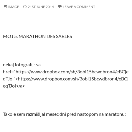
IMAGE
21ST JUNE 2014
LEAVE A COMMENT
MOJ 5. MARATHON DES SABLES
nekaj fotografij: <a
href=”https://www.dropbox.com/sh/3obi15bcwdbron4/eBCje
qTJol”>https://www.dropbox.com/sh/3obi15bcwdbron4/eBCj
eqTJol</a>
Takole sem razmišljal mesec dni pred nastopom na maratonu: