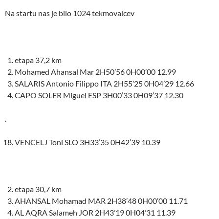
Na startu nas je bilo 1024 tekmovalcev
etapa 37,2 km
Mohamed Ahansal Mar 2H50’56 0H00’00 12.99
SALARIS Antonio Filippo ITA 2H55’25 0H04’29 12.66
CAPO SOLER Miguel ESP 3H00’33 0H09’37 12.30
.
VENCELJ Toni SLO 3H33’35 0H42’39 10.39
etapa 30,7 km
AHANSAL Mohamad MAR 2H38’48 0H00’00 11.71
AL AQRA Salameh JOR 2H43’19 0H04’31 11.39