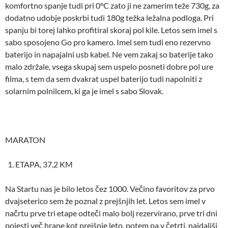
komfortno spanje tudi pri 0°C zato ji ne zamerim teže 730g, za
dodatno udobje poskrbi tudi 180g težka ležalna podloga. Pri
spanju bi torej lahko profitiral skoraj pol kile. Letos sem imel s
sabo sposojeno Go pro kamero. Imel sem tudi eno rezervno
baterijo in napajalni usb kabel. Ne vem zakaj so baterije tako
malo zdržale, vsega skupaj sem uspelo posneti dobre pol ure
filma, s tem da sem dvakrat uspel baterijo tudi napolniti z
solarnim polnilcem, ki ga je imel s sabo Slovak.
MARATON
ETAPA, 37,2 KM
Na Startu nas je bilo letos čez 1000. Večino favoritov za prvo
dvajseterico sem že poznal z prejšnjih let. Letos sem imel v
načrtu prve tri etape odteči malo bolj rezervirano, prve tri dni
pojesti več hrane kot prejšnje leto, potem pa v četrti, najdaljši