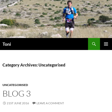
Skip
to
content
Search
Toni
PRIMAR
MENU
Category Archives: Uncategorised
UNCATEGORISED
BLOG 3
21ST JUNE 2016
LEAVE A COMMENT