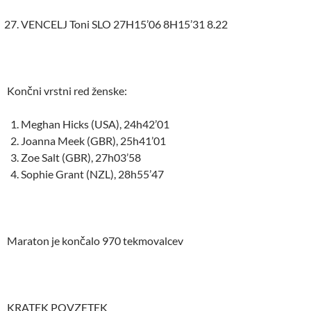
VENCELJ Toni SLO 27H15’06 8H15’31 8.22
Končni vrstni red ženske:
Meghan Hicks (USA), 24h42’01
Joanna Meek (GBR), 25h41’01
Zoe Salt (GBR), 27h03’58
Sophie Grant (NZL), 28h55’47
Maraton je končalo 970 tekmovalcev
KRATEK POVZETEK