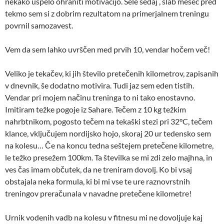
nekako uspelo ohraniti motivacijo. Šele sedaj , slab mesec pred
tekmo sem si z dobrim rezultatom na primerjalnem treningu
povrnil samozavest.
Vem da sem lahko uvrščen med prvih 10, vendar hočem več!
Veliko je tekačev, ki jih število pretečenih kilometrov, zapisanih
v dnevnik, še dodatno motivira. Tudi jaz sem eden tistih.
Vendar pri mojem načinu treninga to ni tako enostavno.
Imitiram težke pogoje iz Sahare. Tečem z 10 kg težkim
nahrbtnikom, pogosto tečem na tekaški stezi pri 32°C, tečem
klance, vključujem nordijsko hojo, skoraj 20 ur tedensko sem
na kolesu… Če na koncu tedna seštejem pretečene kilometre,
le težko presežem 100km. Ta številka se mi zdi zelo majhna, in
ves čas imam občutek, da ne treniram dovolj. Ko bi vsaj
obstajala neka formula, ki bi mi vse te ure raznovrstnih
treningov preračunala v navadne pretečene kilometre!
Urnik vodenih vadb na kolesu v fitnesu mi ne dovoljuje kaj