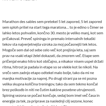
Marathon des sables sem pretekel 5 let zapored, 5 let zapored
sem sploh prišel na start tega maratona… to je edino s čimer se
lahko letos pohvalim, končno 30. mesto je veliko manj, kot sem
pričakoval. Preveč spininga in premalo intervalnih tekaški
tekov sta najverjetnejša vzroka za moj počasnejši tek letos.
Mogoče sem dal od sebe celo več kot prejšnja leta, saj sem
prav na vsaki etapi želel dokazati, da zmorem več. Etape sem
pričenjal enako hitro kot običajno, a nikakor nisem uspel držati
ritma, hitrost je padala in etape so se vlekle kot še nikoli. Na
srečo sem zadnjo etapo odtekel malo bolje, tako da mi ne
manjka motivacije za naprej. Po drugi strani pa se mi pozna
velika skupna količina treningov, tako da sem tekmo končal
brez poškodb in niti ne čutim kakšne posebne utrujenosti.
Spining sezona se počasi končuje, sedaj bom imel več časa in
energije za tek, za priprave za naslednji cilj sezone, konec