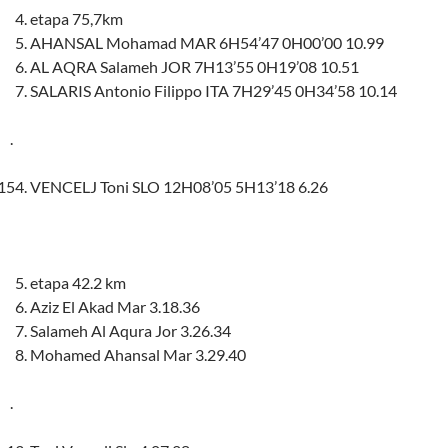
etapa 75,7km
AHANSAL Mohamad MAR 6H54’47 0H00’00 10.99
AL AQRA Salameh JOR 7H13’55 0H19’08 10.51
SALARIS Antonio Filippo ITA 7H29’45 0H34’58 10.14
.
VENCELJ Toni SLO 12H08’05 5H13’18 6.26
etapa 42.2 km
Aziz El Akad Mar 3.18.36
Salameh Al Aqura Jor 3.26.34
Mohamed Ahansal Mar 3.29.40
.