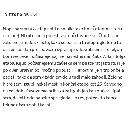
ETAPA 38 KM
Noge na startu 3. etape niti niso bile tako boleče kot na startu
dan prej. Ni mi uspelo pojesti vse načrtovane količine hrane,
zato me je malo skrbelo, kako se bo izšla ta etapa, glede na to
da sem bil dan prej povsem izpraznjen. Tokrat sem si rekel, da
bom res tekel počasneje, saj me naslednji dan čaka 75km dolga
etapa. Kljub počasnejšemu začetku sem bil tokrat jaz tisti, ki je
po dveh urah in pol močno popustil. Hitrost mi je hitro pričela
padati, tako da sem v zadnjem delu tudi malo zahodil. Zelo na
hitro sem izgubil nekaj mest in končal etapo kot 29. Še vedno
nisem dobil časovnega pribitka za izgubljen kartonček. Upal
sem, da mi bodo napako spregledali in res, potem do konca
tekme nisem dobil kazni.