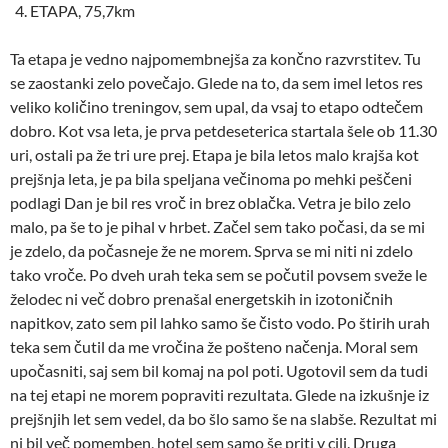
ETAPA, 75,7km
Ta etapa je vedno najpomembnejša za končno razvrstitev. Tu
se zaostanki zelo povečajo. Glede na to, da sem imel letos res
veliko količino treningov, sem upal, da vsaj to etapo odtečem
dobro. Kot vsa leta, je prva petdeseterica startala šele ob 11.30
uri, ostali pa že tri ure prej. Etapa je bila letos malo krajša kot
prejšnja leta, je pa bila speljana večinoma po mehki peščeni
podlagi Dan je bil res vroč in brez oblačka. Vetra je bilo zelo
malo, pa še to je pihal v hrbet. Začel sem tako počasi, da se mi
je zdelo, da počasneje že ne morem. Sprva se mi niti ni zdelo
tako vroče. Po dveh urah teka sem se počutil povsem sveže le
želodec ni več dobro prenašal energetskih in izotoničnih
napitkov, zato sem pil lahko samo še čisto vodo. Po štirih urah
teka sem čutil da me vročina že pošteno načenja. Moral sem
upočasniti, saj sem bil komaj na pol poti. Ugotovil sem da tudi
na tej etapi ne morem popraviti rezultata. Glede na izkušnje iz
prejšnjih let sem vedel, da bo šlo samo še na slabše. Rezultat mi
ni bil več pomemben, hotel sem samo še priti v cilj. Druga