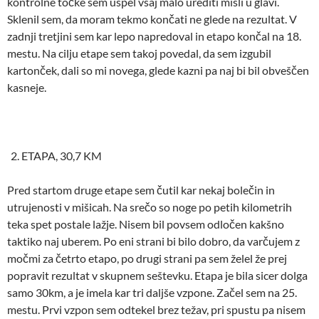
kontrolne točke sem uspel vsaj malo urediti misli u glavi.
Sklenil sem, da moram tekmo končati ne glede na rezultat. V
zadnji tretjini sem kar lepo napredoval in etapo končal na 18.
mestu. Na cilju etape sem takoj povedal, da sem izgubil
kartonček, dali so mi novega, glede kazni pa naj bi bil obveščen
kasneje.
ETAPA, 30,7 KM
Pred startom druge etape sem čutil kar nekaj bolečin in
utrujenosti v mišicah. Na srečo so noge po petih kilometrih
teka spet postale lažje. Nisem bil povsem odločen kakšno
taktiko naj uberem. Po eni strani bi bilo dobro, da varčujem z
močmi za četrto etapo, po drugi strani pa sem želel že prej
popravit rezultat v skupnem seštevku. Etapa je bila sicer dolga
samo 30km, a je imela kar tri daljše vzpone. Začel sem na 25.
mestu. Prvi vzpon sem odtekel brez težav, pri spustu pa nisem