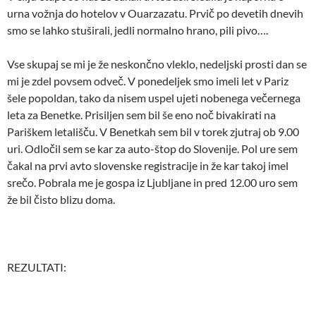
urna vožnja do hotelov v Ouarzazatu. Prvič po devetih dnevih
smo se lahko stuširali, jedli normalno hrano, pili pivo….
Vse skupaj se mi je že neskončno vleklo, nedeljski prosti dan se
mi je zdel povsem odveč. V ponedeljek smo imeli let v Pariz
šele popoldan, tako da nisem uspel ujeti nobenega večernega
leta za Benetke. Prisiljen sem bil še eno noč bivakirati na
Pariškem letališču. V Benetkah sem bil v torek zjutraj ob 9.00
uri. Odločil sem se kar za auto-štop do Slovenije. Pol ure sem
čakal na prvi avto slovenske registracije in že kar takoj imel
srečo. Pobrala me je gospa iz Ljubljane in pred 12.00 uro sem
že bil čisto blizu doma.
REZULTATI: