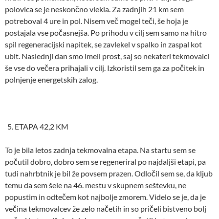
polovica se je neskončno vlekla. Za zadnjih 21 km sem
potreboval 4 ure in pol. Nisem več mogel teči, še hoja je
postajala vse počasnejša. Po prihodu v cilj sem samo na hitro
spil regeneracijski napitek, se zavlekel v spalko in zaspal kot
ubit. Naslednji dan smo imeli prost, saj so nekateri tekmovalci
še vse do večera prihajali v cilj. Izkoristil sem ga za počitek in
polnjenje energetskih zalog.
ETAPA 42,2 KM
To je bila letos zadnja tekmovalna etapa. Na startu sem se
počutil dobro, dobro sem se regeneriral po najdaljši etapi, pa
tudi nahrbtnik je bil že povsem prazen. Odločil sem se, da kljub
temu da sem šele na 46. mestu v skupnem seštevku, ne
popustim in odtečem kot najbolje zmorem. Videlo se je, da je
večina tekmovalcev že zelo načetih in so pričeli bistveno bolj