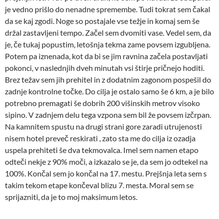
je vedno prišlo do nenadne spremembe. Tudi tokrat sem čakal
da se kaj zgodi. Noge so postajale vse težje in komaj sem še
držal zastavljeni tempo. Začel sem dvomiti vase. Vedel sem, da
je, če tukaj popustim, letošnja tekma zame povsem izgubljena.
Potem pa iznenada, kot da bi se jim ravnina začela postavljati
pokonci, v naslednjih dveh minutah vsi štirje pričnejo hoditi.
Brez težav sem jih prehitel in z dodatnim zagonom pospešil do
zadnje kontrolne točke. Do cilja je ostalo samo še 6 km, a je bilo
potrebno premagati še dobrih 200 višinskih metrov visoko
sipino. V zadnjem delu tega vzpona sem bil že povsem izčrpan.
Na kamnitem spustu na drugi strani gore zaradi utrujenosti
nisem hotel preveč reskirati , zato sta me do cilja iz ozadja
uspela prehiteti še dva tekmovalca. Imel sem namen etapo
odteči nekje z 90% moči, a izkazalo se je, da sem jo odtekel na
100%. Končal sem jo končal na 17. mestu. Prejšnja leta sem s
takim tekom etape končeval blizu 7. mesta. Moral sem se
sprijazniti, da je to moj maksimum letos.