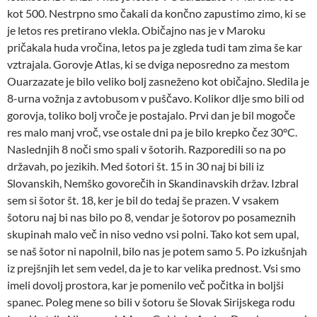
kot 500. Nestrpno smo čakali da končno zapustimo zimo, ki se
je letos res pretirano vlekla. Običajno nas je v Maroku
pričakala huda vročina, letos pa je zgleda tudi tam zima še kar
vztrajala. Gorovje Atlas, ki se dviga neposredno za mestom
Ouarzazate je bilo veliko bolj zasneženo kot običajno. Sledila je
8-urna vožnja z avtobusom v puščavo. Kolikor dlje smo bili od
gorovja, toliko bolj vroče je postajalo. Prvi dan je bil mogoče
res malo manj vroč, vse ostale dni pa je bilo krepko čez 30°C.
Naslednjih 8 noči smo spali v šotorih. Razporedili so na po
državah, po jezikih. Med šotori št. 15 in 30 naj bi bili iz
Slovanskih, Nemško govorečih in Skandinavskih držav. Izbral
sem si šotor št. 18, ker je bil do tedaj še prazen. V vsakem
šotoru naj bi nas bilo po 8, vendar je šotorov po posameznih
skupinah malo več in niso vedno vsi polni. Tako kot sem upal,
se naš šotor ni napolnil, bilo nas je potem samo 5. Po izkušnjah
iz prejšnjih let sem vedel, da je to kar velika prednost. Vsi smo
imeli dovolj prostora, kar je pomenilo več počitka in boljši
spanec. Poleg mene so bili v šotoru še Slovak Sirijskega rodu