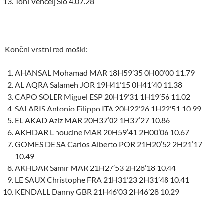
Toni Vencelj Slo 4.07.28
Končni vrstni red moški:
AHANSAL Mohamad MAR 18H59’35 0H00’00 11.79
AL AQRA Salameh JOR 19H41’15 0H41’40 11.38
CAPO SOLER Miguel ESP 20H19’31 1H19’56 11.02
SALARIS Antonio Filippo ITA 20H22’26 1H22’51 10.99
EL AKAD Aziz MAR 20H37’02 1H37’27 10.86
AKHDAR L houcine MAR 20H59’41 2H00’06 10.67
GOMES DE SA Carlos Alberto POR 21H20’52 2H21’17
10.49
AKHDAR Samir MAR 21H27’53 2H28’18 10.44
LE SAUX Christophe FRA 21H31’23 2H31’48 10.41
KENDALL Danny GBR 21H46’03 2H46’28 10.29