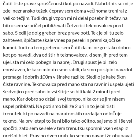
čutil tiste prave sproščenosti kot po navadi. Nahrbtnik se mi je
zdel neznansko težek, čeprav sem doma večinoma treniral z
veliko težjim. Tudi drugi vzpon mi ni delal posebnih težav, na
hitro sem se pričel približevati četverici tekmovalcev pred
sabo. Sledil je dolg greben brez prave poti. Tek je bil tu zelo
zahteven, špičaste skale vmes pa pesek in premikajoči se
kamni. Tudi na tem grebenu sem čutil da mi ne gre tako dobro
kot po navadi, dva od štirih tekmovalcev, ki sem jih pred tem
ujel, sta mi celo pobegnila naprej. Drugi spust je bil zelo
enostaven, le kako minuto smo rabili, da smo po sipini navzdol
premagali dobrih 100m višinske razlike. Sledilo je kake 5km
čiste ravnine. Tekmovalca pred mano sta na ravnini uspela ujeti
še dvojico pred sabo in vsi štirje so bili kaki 2 minuti pred
mano. Kar dobro so držali svoj tempo, nikakor se jim nisem
uspel približati. Na poti smo bili že 2 uri in to je bil tisti
trenutek, ki po navadi na maratonskih razdaljah odločuje
tekmo. Na prvi etapi to še ni bilo tako očitno, saj smo bili še vsi
spočiti, zato sem se šele v tem trenutku spomnil vseh etap iz
prejšnjih let. Prav po dveh urah, ko sem po navadi že obupaval