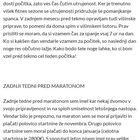
dosti počitka, zato ves čas čutim utrujenost. Ker je trenutno
višek fitnes sezone se utrujenosti pridružuje še pomanjkanje
spanca. V zadnjem mesecu pred tekmo opravljam tudi višinske
priprave, to pomeni da doma spim v višinskem šotoru. Prav
prisiliti se moram, da si vzamem čas za spanje vsaj 7 ur na dan.
Ko si kakšen dan vendarle vzamem za počitek, so naslednji dan
noge res občutno lažje. Kako bodo šele noge lahke, ko si bom
vzel pred tekmo cel teden počitka!
ZADNJI TEDNI PRED MARATONOM
Zadnje tedne pred maratonom sem imel kar nekaj dvomov v
svojo pripravljenost in na sploh smiselnost letošnjega nastopa.
Vendar bilo je prepozno, na maraton sem se moral prijaviti in
plačati polovico startnine že novembra. Drugo polovico
startnine sem moral plačati do konca januarja (celotna
startnina je 2800€). S sponzorji letos nisem imel prav velike