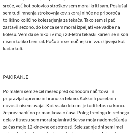
sreče, več kot polovico stroškov sem moral kriti sam. Poslušal
sem tudi mnenja strokovnjakov, skoraj nihče ne priporoča
tolikšno količino kolesarjenja za tekača. Tako sem si pač
zastavil sezono, do konca sem moral izpeljati vse vadbe na
kolesu. Vem da še nikoli v moji 28-letni tekaški karieri še nikoli
nisem toliko treniral. Počutim se močnejši in vzdržljivejši kot
kadarkoli.
PAKIRANJE
Po malem sem že cel mesec pred odhodom načrtoval in
pripravljal opremo in hrano za tekmo. Kakšnih posebnih
novosti nisem uvajal. Kot vsako leto mi je tudi letos na koncu
že prav panično primanjkovalo časa. Poleg treninga in rednega
dela v fitnesu sem moral splanirati še vsa moja nadomeščanja
za čas moje 12-dnevne odsotnosti. Šele zadnje dni sem imel