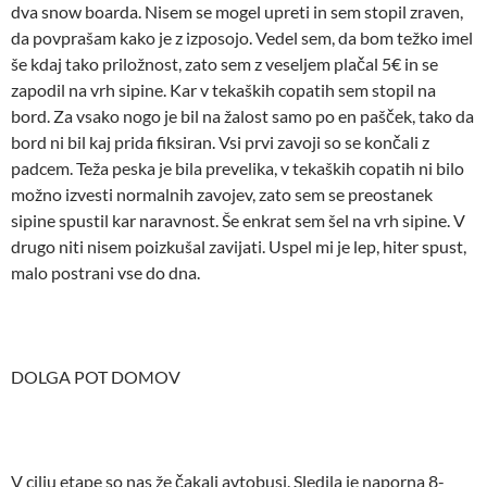
dva snow boarda. Nisem se mogel upreti in sem stopil zraven,
da povprašam kako je z izposojo. Vedel sem, da bom težko imel
še kdaj tako priložnost, zato sem z veseljem plačal 5€ in se
zapodil na vrh sipine. Kar v tekaških copatih sem stopil na
bord. Za vsako nogo je bil na žalost samo po en pašček, tako da
bord ni bil kaj prida fiksiran. Vsi prvi zavoji so se končali z
padcem. Teža peska je bila prevelika, v tekaških copatih ni bilo
možno izvesti normalnih zavojev, zato sem se preostanek
sipine spustil kar naravnost. Še enkrat sem šel na vrh sipine. V
drugo niti nisem poizkušal zavijati. Uspel mi je lep, hiter spust,
malo postrani vse do dna.
DOLGA POT DOMOV
V cilju etape so nas že čakali avtobusi. Sledila je naporna 8-