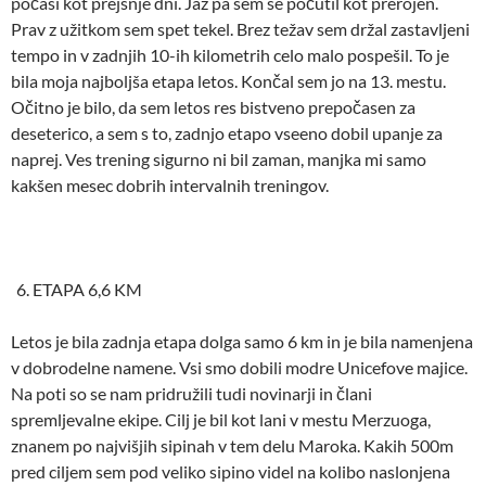
počasi kot prejšnje dni. Jaz pa sem se počutil kot prerojen.
Prav z užitkom sem spet tekel. Brez težav sem držal zastavljeni
tempo in v zadnjih 10-ih kilometrih celo malo pospešil. To je
bila moja najboljša etapa letos. Končal sem jo na 13. mestu.
Očitno je bilo, da sem letos res bistveno prepočasen za
deseterico, a sem s to, zadnjo etapo vseeno dobil upanje za
naprej. Ves trening sigurno ni bil zaman, manjka mi samo
kakšen mesec dobrih intervalnih treningov.
ETAPA 6,6 KM
Letos je bila zadnja etapa dolga samo 6 km in je bila namenjena
v dobrodelne namene. Vsi smo dobili modre Unicefove majice.
Na poti so se nam pridružili tudi novinarji in člani
spremljevalne ekipe. Cilj je bil kot lani v mestu Merzuoga,
znanem po najvišjih sipinah v tem delu Maroka. Kakih 500m
pred ciljem sem pod veliko sipino videl na kolibo naslonjena