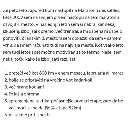
Že peto leto zapored bom nastopil na Maratonu des sables.
Leta 2009 sem na svojem prvem nastopu na tem maratonu
osvojil 4. mesto. V naslednjih letih sem si nabral kar nekaj
izkušenj, izboljšal opremo, več treniral, a mi uspeha ni uspelo
ponoviti. Z lanskim 8. mestom sem dokazal, da sem v samem
vrhu, da smem računati tudi na najvišja mesta. Kot vsako leto,
sem tudi letos spet močno motiviran za to tekmo. Našel sem
nekaj točk, kako še izboljšati rezultat:
preteči več kot 800 km v enem mesecu, februarja ali marca
bolje se pripraviti na vročino kot kadarkoli
več hrane kot lani
še lažja oprema
spremenjena taktika, počasnejše prve tri etape, zato da bo
več moči za najdaljšo(4. etapa 82km)
na tekmo priti spočit