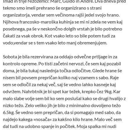
Imad in trije Nizozemci: Marc, Guido in Andre. Dva dneva pred
tekmo smo imeli prehrano še organizirano s strani
organizatorja, vendar sem večinoma rajši jedel svojo hrano.
Njihova francosko-maroška kuhinja se mi ni zdela ne vem kaj
posebnega, pa še v neskončno dolgih vrstah je bilo potrebno
čakati za vsak obrok. Kot vsako leto so bile potem tudi za
vodo,vendar se s tem vsako leto manj obremenjujem.
Sobota je bila rezervirana za oddajo odvečne prtljage in za
kontrolo opreme. Po tisti začetni nervozi, če sem kaj pozabil
doma, je bila tukaj naslednja točka odločitve. Glede hrane še
nisem bil povsem prepričan koliko naj vzamem s sabo. Raje
sem se odločil za nekaj več, saj še vedno lahko kasneje kaj
odvržem. Nahrbtnik je bi spet kar težek, krepko čez 9kg. Kar
malo slabe volje sem bil ko sem poslušal kako se drugi hvalijo z
nizko težo. Zelo veliko jih je bilo z minimalno dovoljeno težo
6.5kg. Še vedno sem prepričan, da si pomagajo med sabo, da
najdejo kakega »nosača« za kakšno kilo hrane. Malo več sem
dal tudi na udobno spanje in počitek. Moja spalka mi nudi