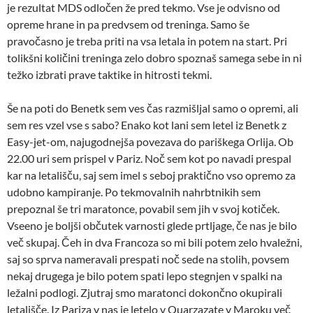
je rezultat MDS odločen že pred tekmo. Vse je odvisno od
opreme hrane in pa predvsem od treninga. Samo še
pravočasno je treba priti na vsa letala in potem na start. Pri
tolikšni količini treninga zelo dobro spoznaš samega sebe in ni
težko izbrati prave taktike in hitrosti tekmi.
Še na poti do Benetk sem ves čas razmišljal samo o opremi, ali
sem res vzel vse s sabo? Enako kot lani sem letel iz Benetk z
Easy-jet-om, najugodnejša povezava do pariškega Orlija. Ob
22.00 uri sem prispel v Pariz. Noč sem kot po navadi prespal
kar na letališču, saj sem imel s seboj praktično vso opremo za
udobno kampiranje. Po tekmovalnih nahrbtnikih sem
prepoznal še tri maratonce, povabil sem jih v svoj kotiček.
Vseeno je boljši občutek varnosti glede prtljage, če nas je bilo
več skupaj. Čeh in dva Francoza so mi bili potem zelo hvaležni,
saj so sprva nameravali prespati noč sede na stolih, povsem
nekaj drugega je bilo potem spati lepo stegnjen v spalki na
ležalni podlogi. Zjutraj smo maratonci dokončno okupirali
letališče. Iz Pariza v nas je letelo v Ouarzazate v Maroku več