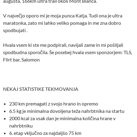
augusta, 166km ultra trail okoli Mont Blanca.
V največjo oporo mi je moja punca Katja. Tudi ona je ultra
maratonka, zato mi lahko veliko pomaga in me zna dobro
spodbujati .
Hvala vsem ki ste me podpirali, navijali zame in mi pošiljali
spodbudna sporočila. Še posebej hvala vsem sponzorjem: TLS,
Flirt bar, Salomon
NEKAJ STATISTIKE TEKMOVANJA
230 km premagati z svojo hrano in opremo
6.5 kg je minimalna dovoljena teža nahrbtnika na startu
2000 kcal za vsak dan je minimalna količina hrane v
nahrbtniku
6. etap vključno za najdaljšo 75 km