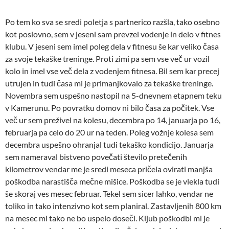
Po tem ko sva se sredi poletja s partnerico razšla, tako osebno
kot poslovno, sem v jeseni sam prevzel vodenje in delo v fitnes
klubu. V jeseni sem imel poleg dela v fitnesu še kar veliko časa
za svoje tekaške treninge. Proti zimi pa sem vse več ur vozil
kolo in imel vse več dela z vodenjem fitnesa. Bil sem kar precej
utrujen in tudi časa mi je primanjkovalo za tekaške treninge.
Novembra sem uspešno nastopil na 5-dnevnem etapnem teku
v Kamerunu. Po povratku domov ni bilo časa za počitek. Vse
več ur sem preživel na kolesu, decembra po 14, januarja po 16,
februarja pa celo do 20 ur na teden. Poleg vožnje kolesa sem
decembra uspešno ohranjal tudi tekaško kondicijo. Januarja
sem nameraval bistveno povečati število pretečenih
kilometrov vendar me je sredi meseca pričela ovirati manjša
poškodba narastišča mečne mišice. Poškodba se je vlekla tudi
še skoraj ves mesec februar. Tekel sem sicer lahko, vendar ne
toliko in tako intenzivno kot sem planiral. Zastavljenih 800 km
na mesec mi tako ne bo uspelo doseči. Kljub poškodbi mi je