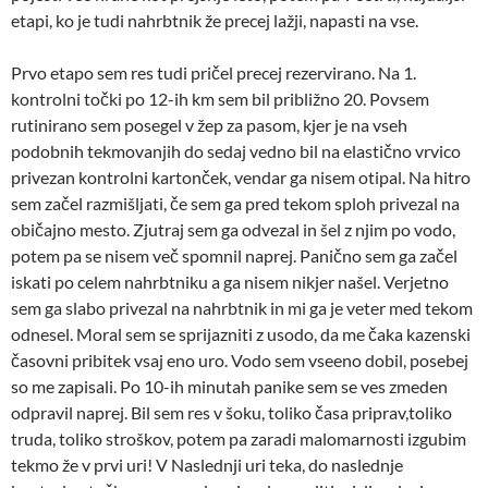
etapi, ko je tudi nahrbtnik že precej lažji, napasti na vse.
Prvo etapo sem res tudi pričel precej rezervirano. Na 1.
kontrolni točki po 12-ih km sem bil približno 20. Povsem
rutinirano sem posegel v žep za pasom, kjer je na vseh
podobnih tekmovanjih do sedaj vedno bil na elastično vrvico
privezan kontrolni kartonček, vendar ga nisem otipal. Na hitro
sem začel razmišljati, če sem ga pred tekom sploh privezal na
običajno mesto. Zjutraj sem ga odvezal in šel z njim po vodo,
potem pa se nisem več spomnil naprej. Panično sem ga začel
iskati po celem nahrbtniku a ga nisem nikjer našel. Verjetno
sem ga slabo privezal na nahrbtnik in mi ga je veter med tekom
odnesel. Moral sem se sprijazniti z usodo, da me čaka kazenski
časovni pribitek vsaj eno uro. Vodo sem vseeno dobil, posebej
so me zapisali. Po 10-ih minutah panike sem se ves zmeden
odpravil naprej. Bil sem res v šoku, toliko časa priprav,toliko
truda, toliko stroškov, potem pa zaradi malomarnosti izgubim
tekmo že v prvi uri! V Naslednji uri teka, do naslednje